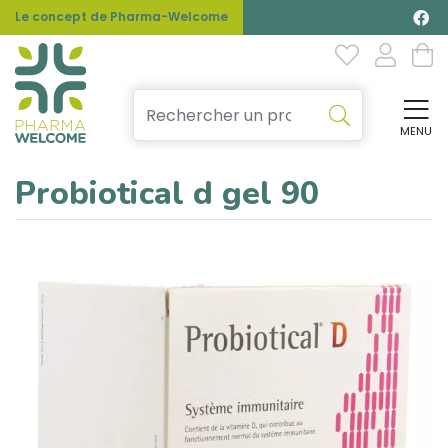
Le concept de Pharma-Welcome
MENU
Affi
Probiotical d gel 90