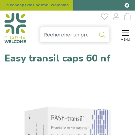
Le concept de Pharma-Welcome
MENU
Affi
Easy transil caps 60 nf