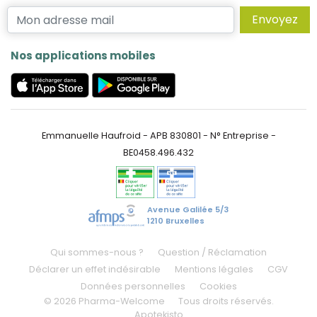
Envoyez
Nos applications mobiles
Emmanuelle Haufroid - APB 830801 - N° Entreprise -
BE0458.496.432
Avenue Galilée 5/3
1210 Bruxelles
Qui sommes-nous ?
Question / Réclamation
Déclarer un effet indésirable
Mentions légales
CGV
Données personnelles
Cookies
© 2026 Pharma-Welcome
Tous droits réservés.
Apotekisto