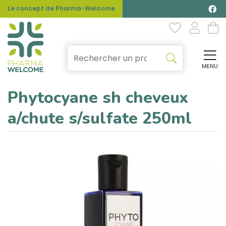
Le concept de Pharma-Welcome
MENU
Affi
Phytocyane sh cheveux
a/chute s/sulfate 250ml