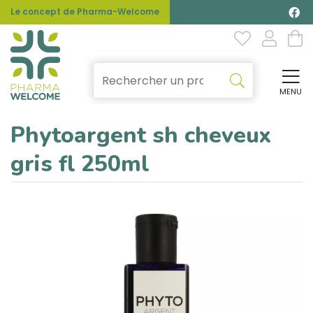
Le concept de Pharma-Welcome
MENU
Affi
Phytoargent sh cheveux
gris fl 250ml