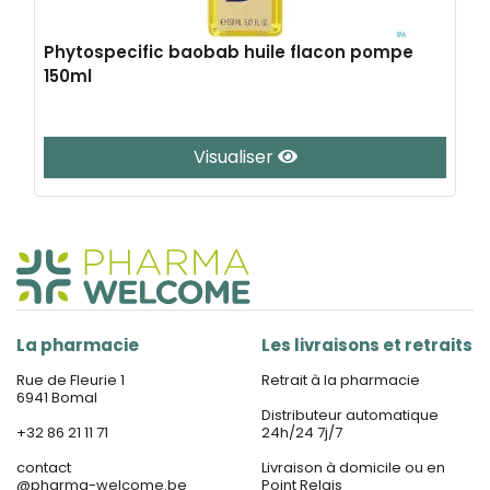
Phytospecific baobab huile flacon pompe
150ml
Visualiser
La pharmacie
Les livraisons et retraits
Rue de Fleurie 1
Retrait à la pharmacie
6941 Bomal
Distributeur automatique
+32 86 21 11 71
24h/24 7j/7
contact
Livraison à domicile ou en
@
pharma-welcome.be
Point Relais