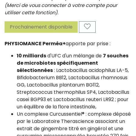
(Merci de vous connecter à votre compte pour
utiliser cette fonction).
Prochainement disponible
PHYSIOMANCE Perméa+
apporte par prise :
10 milliards
d'UFC d'un mélange de
7 souches
de microbiotes spécifiquement
sélectionnées
: Lactobacillus acidophilus LA-5,
Bifidobacterium BB12, Lactobacillus rhamnosus
GG, Lactobacillus plantarum BG112,
Streptococcus thermophilus SP4, Lactobacillus
casei BGP93 et Lactobacillus reuteri LR92 ; pour
un équilibre de la flore intestinale,
Un complexe Curcussentiel® : complexe déposé
par le Laboratoire Therascience associant un
extrait de gingembre titré en gingérol et une
curcumine microencapsulée brevetée 270 fois