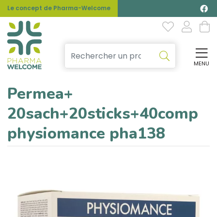
Le concept de Pharma-Welcome
MENU
Affi
Permea+
20sach+20sticks+40comp
physiomance pha138