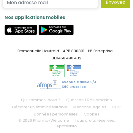
Envoyez
Nos applications mobiles
Emmanuelle Haufroid - APB 830801 - N° Entreprise -
BE0458.496.432
Avenue Galilée 5/3
1210 Bruxelles
Qui sommes-nous ?
Question / Réclamation
Déclarer un effet indésirable
Mentions légales
CGV
Données personnelles
Cookies
© 2026 Pharma-Welcome
Tous droits réservés.
Apotekisto