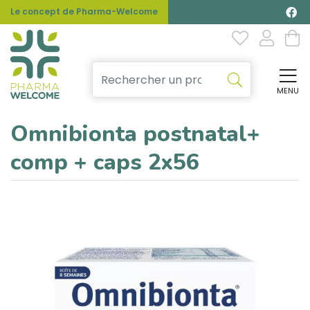
Le concept de Pharma-Welcome
MENU
Affi
Omnibionta postnatal+
comp + caps 2x56