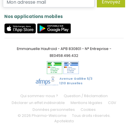
Envoyez
Nos applications mobiles
Emmanuelle Haufroid - APB 830801 - N° Entreprise -
BE0458.496.432
Avenue Galilée 5/3
1210 Bruxelles
Qui sommes-nous ?
Question / Réclamation
Déclarer un effet indésirable
Mentions légales
CGV
Données personnelles
Cookies
© 2026 Pharma-Welcome
Tous droits réservés.
Apotekisto