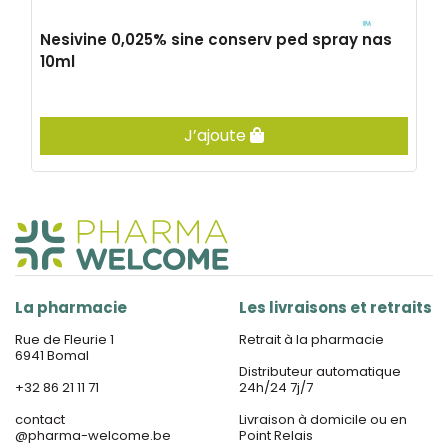
Nesivine 0,025% sine conserv ped spray nas
10ml
J’ajoute
La pharmacie
Les livraisons et retraits
Rue de Fleurie 1
Retrait à la pharmacie
6941 Bomal
Distributeur automatique
+32 86 21 11 71
24h/24 7j/7
contact
Livraison à domicile ou en
@
pharma-welcome.be
Point Relais