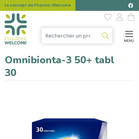
Le concept de Pharma-Welcome
MENU
Affi
Omnibionta-3 50+ tabl
30