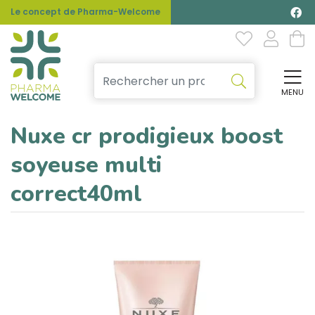
Le concept de Pharma-Welcome
MENU
Affi
Nuxe cr prodigieux boost
soyeuse multi
correct40ml