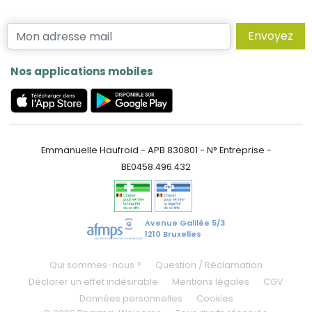
Envoyez
Nos applications mobiles
Emmanuelle Haufroid - APB 830801 - N° Entreprise -
BE0458.496.432
Avenue Galilée 5/3
1210 Bruxelles
Qui sommes-nous ?
Question / Réclamation
Déclarer un effet indésirable
Mentions légales
CGV
Données personnelles
Cookies