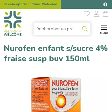
Le concept de Pharma-Welcome
MENU
Affi
Nurofen enfant s/sucre 4%
fraise susp buv 150ml