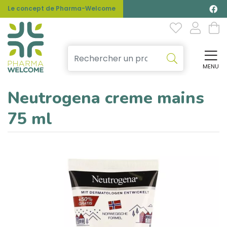
Le concept de Pharma-Welcome
MENU
Affi
Neutrogena creme mains
75 ml