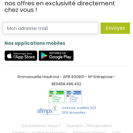
nos offres en exclusivité directement
chez vous !
Envoyez
Nos applications mobiles
Emmanuelle Haufroid - APB 830801 - N° Entreprise -
BE0458.496.432
Avenue Galilée 5/3
1210 Bruxelles
Qui sommes-nous ?
Question / Réclamation
Déclarer un effet indésirable
Mentions légales
CGV