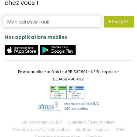
chez vous !
Envoyez
Nos applications mobiles
Emmanuelle Haufroid - APB 830801 - N° Entreprise -
BE0458.496.432
Avenue Galilée 5/3
1210 Bruxelles
Qui sommes-nous ?
Question / Réclamation
Déclarer un effet indésirable
Mentions légales
CGV
Données personnelles
Cookies