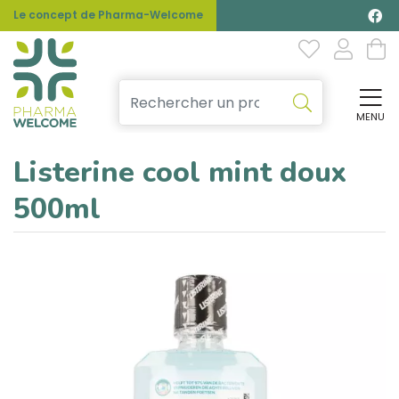
Le concept de Pharma-Welcome
MENU
Affi
Listerine cool mint doux
500ml