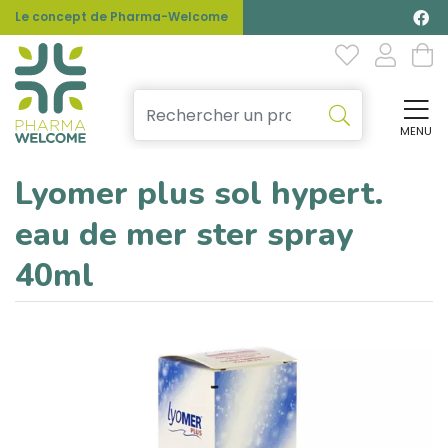
Le concept de Pharma-Welcome
MENU
Affi
Lyomer plus sol hypert.
eau de mer ster spray
40ml