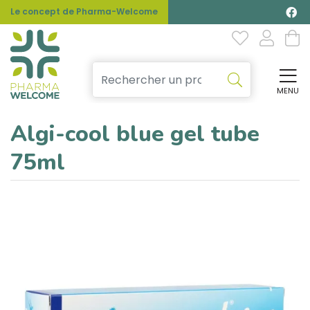
Le concept de Pharma-Welcome
MENU
Affi
Algi-cool blue gel tube
75ml