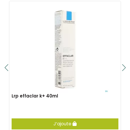
Lrp effaclar k+ 40ml
J’ajoute