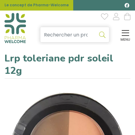
Le concept de Pharma-Welcome
MENU
Affi
Lrp toleriane pdr soleil
12g