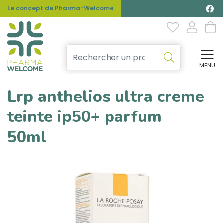
Le concept de Pharma-Welcome
MENU
Affi
Lrp anthelios ultra creme
teinte ip50+ parfum
50ml