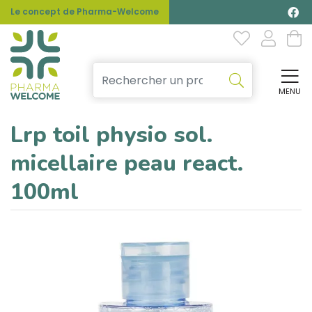
Le concept de Pharma-Welcome
MENU
Affi
Lrp toil physio sol.
micellaire peau react.
100ml