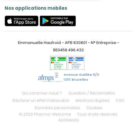
Nos applications mobiles
Emmanuelle Haufroid - APB 830801 - N° Entreprise -
BE0458.496.432
Avenue Galilée 5/3
1210 Bruxelles
Qui sommes-nous ?
Question / Réclamation
Déclarer un effet indésirable
Mentions légales
CGV
Données personnelles
Cookies
© 2026 Pharma-Welcome
Tous droits réservés.
Apotekisto