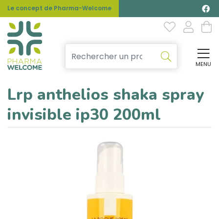
Le concept de Pharma-Welcome
MENU
Affi
Lrp anthelios shaka spray
invisible ip30 200ml