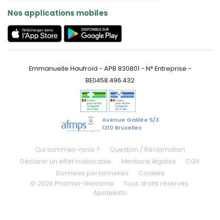
Nos applications mobiles
Emmanuelle Haufroid - APB 830801 - N° Entreprise -
BE0458.496.432
Avenue Galilée 5/3
1210 Bruxelles
Qui sommes-nous ?
Question / Réclamation
Déclarer un effet indésirable
Mentions légales
CGV
Données personnelles
Cookies
© 2026 Pharma-Welcome
Tous droits réservés.
Apotekisto