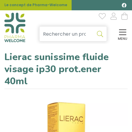
Le concept de Pharma-Welcome
MENU
Affi
Lierac sunissime fluide
visage ip30 prot.ener
40ml