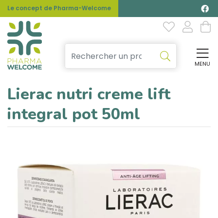
Le concept de Pharma-Welcome
MENU
Affi
Lierac nutri creme lift
integral pot 50ml