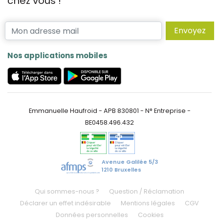
chez vous !
Envoyez
Nos applications mobiles
Emmanuelle Haufroid - APB 830801 - N° Entreprise -
BE0458.496.432
Avenue Galilée 5/3
1210 Bruxelles
Qui sommes-nous ?
Question / Réclamation
Déclarer un effet indésirable
Mentions légales
CGV
Données personnelles
Cookies