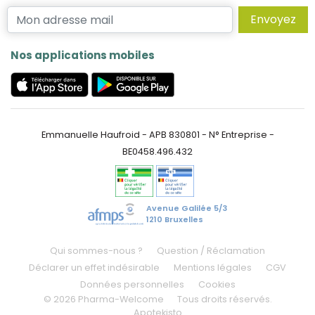
Envoyez
Nos applications mobiles
Emmanuelle Haufroid - APB 830801 - N° Entreprise -
BE0458.496.432
Avenue Galilée 5/3
1210 Bruxelles
Qui sommes-nous ?
Question / Réclamation
Déclarer un effet indésirable
Mentions légales
CGV
Données personnelles
Cookies
© 2026 Pharma-Welcome
Tous droits réservés.
Apotekisto