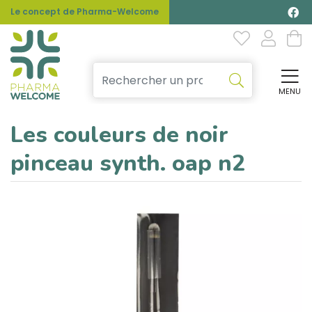
Le concept de Pharma-Welcome
MENU
Affi
Les couleurs de noir
pinceau synth. oap n2