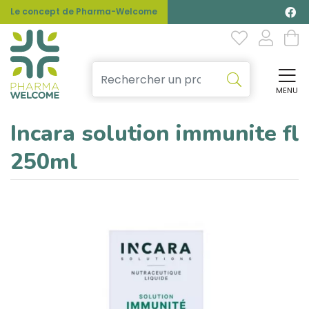
Le concept de Pharma-Welcome
MENU
Affi
Incara solution immunite fl
250ml