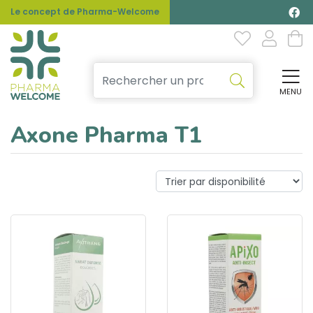
Le concept de Pharma-Welcome
MENU
Affi
Axone Pharma T1