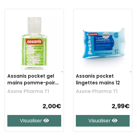
Assanis pocket gel
Assanis pocket
mains pomme-poire
lingettes mains 12
20ml
Axone Pharma T1
Axone Pharma T1
2,00€
2,99€
Visualiser
Visualiser