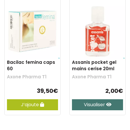
Bacilac femina caps
Assanis pocket gel
60
mains cerise 20ml
Axone Pharma T1
Axone Pharma T1
39,50€
2,00€
J’ajoute
Visualiser