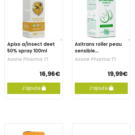
Apixo a/insect deet
Axitrans roller peau
50% spray 100ml
sensible
a/transpirant 20ml
Axone Pharma T1
Axone Pharma T1
16,96€
19,99€
J’ajoute
J’ajoute