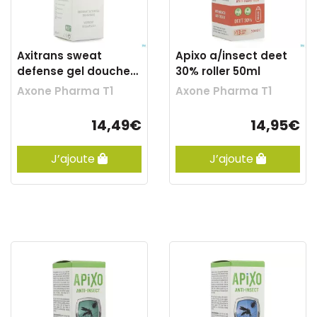
Axitrans sweat
Apixo a/insect deet
defense gel douche
30% roller 50ml
200ml
Axone Pharma T1
Axone Pharma T1
14,49€
14,95€
J’ajoute
J’ajoute