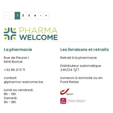
«
‹
1
2
3
4
›
»
La pharmacie
Les livraisons et retraits
Rue de Fleurie 1
Retrait à la pharmacie
6941 Bomal
Distributeur automatique
+32 86 21 11 71
24h/24 7j/7
contact
Livraison à domicile ou en
@
pharma-welcome.be
Point Relais
Lundi au vendredi :
8h - 19h
Samedi :
9h - 18h