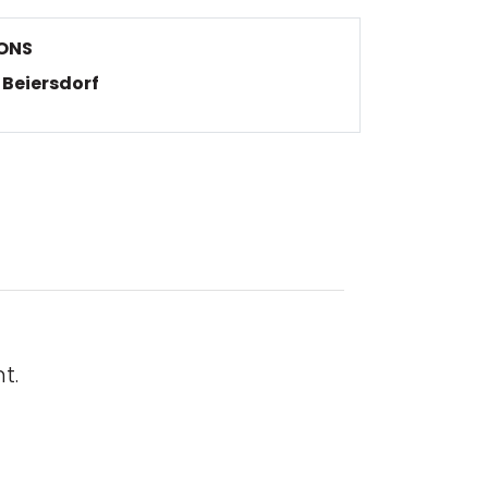
ONS
Beiersdorf
t.