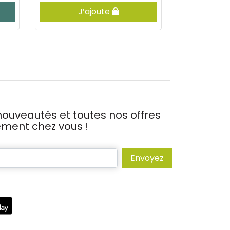
J’ajoute
J’
ouveautés et toutes nos offres
tement chez vous !
Envoyez