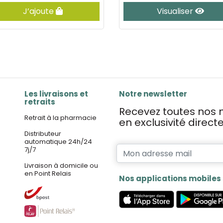
J’ajoute
Visualiser
Les livraisons et
Notre newsletter
retraits
Recevez toutes nos n
Retrait à la pharmacie
en exclusivité direc
Distributeur
automatique 24h/24
7j/7
Livraison à domicile ou
en Point Relais
Nos applications mobiles