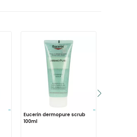
Eucerin dermopure scrub
Eucerin hya
100ml
lift cr jour