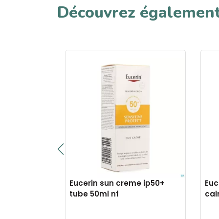
Découvrez égalemen
aprotect
Eucerin sun creme ip50+
Euc
tube 50ml nf
cal