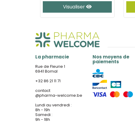
er
Visualiser
La pharmacie
Nos moyens de
paiements
Rue de Fleurie 1
6941 Bomal
+32 86 21 11 71
contact
@
pharma-welcome.be
Lundi au vendredi :
8h - 19h
Samedi :
9h - 18h