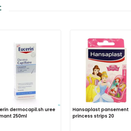
t
erin dermocapil.sh uree
Hansaplast pansement
mant 250ml
princess strips 20