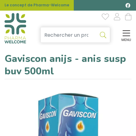
Le concept de Pharma-Welcome
MENU
Affi
Gaviscon anijs - anis susp
buv 500ml