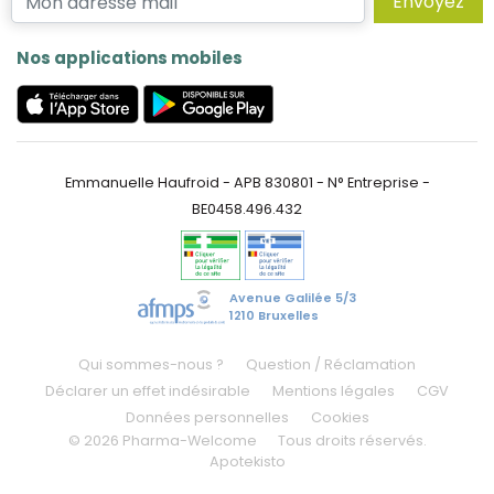
Envoyez
Nos applications mobiles
Emmanuelle Haufroid - APB 830801 - N° Entreprise -
BE0458.496.432
Avenue Galilée 5/3
1210 Bruxelles
Qui sommes-nous ?
Question / Réclamation
Déclarer un effet indésirable
Mentions légales
CGV
Données personnelles
Cookies
© 2026 Pharma-Welcome
Tous droits réservés.
Apotekisto