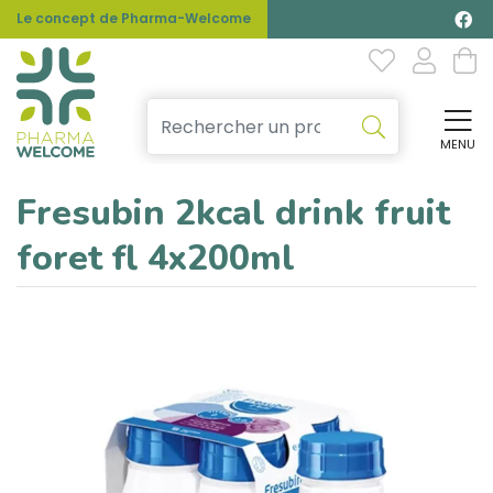
Le concept de Pharma-Welcome
MENU
Affi
Fresubin 2kcal drink fruit
foret fl 4x200ml