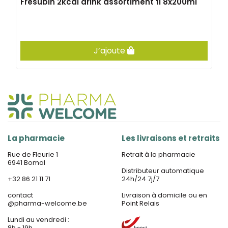
Fresubin 2kcal drink assortiment fl 8x200ml
J’ajoute
La pharmacie
Les livraisons et retraits
Rue de Fleurie 1
Retrait à la pharmacie
6941 Bomal
Distributeur automatique
+32 86 21 11 71
24h/24 7j/7
contact
Livraison à domicile ou en
@
pharma-welcome.be
Point Relais
Lundi au vendredi :
8h - 19h