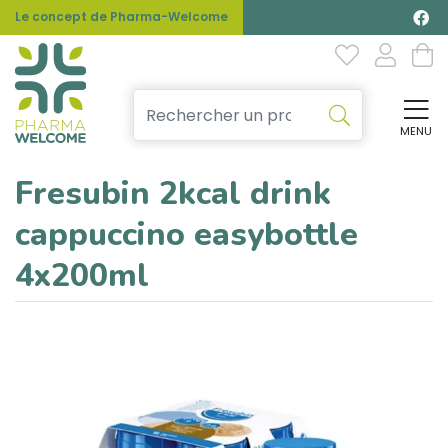
Le concept de Pharma-Welcome
MENU
Affi
Fresubin 2kcal drink
cappuccino easybottle
4x200ml