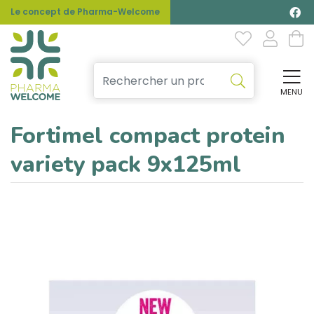
Le concept de Pharma-Welcome
MENU
Affi
Fortimel compact protein
variety pack 9x125ml