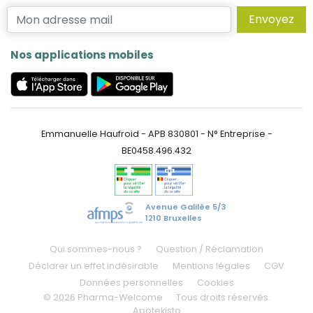
Envoyez
Nos applications mobiles
Emmanuelle Haufroid - APB 830801 - N° Entreprise -
BE0458.496.432
Avenue Galilée 5/3
1210 Bruxelles
Qui sommes-nous ?
Question / Réclamation
Déclarer un effet indésirable
Mentions légales
CGV
Données personnelles
Cookies
© 2026 Pharma-Welcome
Tous droits réservés.
Apotekisto