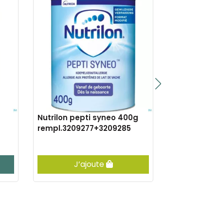
Nutrilon pepti syneo 400g
Fortimel c
rempl.3209277+3209285
fruits roug
J’ajoute
Vis