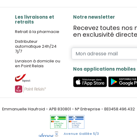
Les livraisons et
Notre newsletter
retraits
Recevez toutes nos n
Retrait à la pharmacie
en exclusivité direc
Distributeur
automatique 24h/24
7j/7
Livraison à domicile ou
en Point Relais
Nos applications mobiles
Emmanuelle Haufroid - APB 830801 - N° Entreprise - BE0458.496.432
Avenue Galilée 5/3