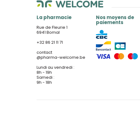
La pharmacie
Nos moyens de
paiements
Rue de Fleurie 1
6941 Bomal
+32 86 21 11 71
contact
@
pharma-welcome.be
Lundi au vendredi :
8h - 19h
Samedi :
9h - 18h