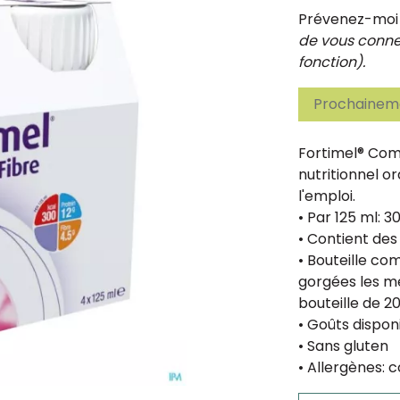
Prévenez-moi d
de vous connec
fonction).
Prochaineme
Fortimel® Com
nutritionnel o
l'emploi.
• Par 125 ml: 3
• Contient des
• Bouteille co
gorgées les m
bouteille de 2
• Goûts disponi
• Sans gluten
• Allergènes: c