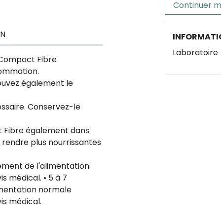
Continuer m
ON
INFORMATI
Laboratoire
® Compact Fibre
sommation.
pouvez également le
cessaire. Conservez-le
t Fibre également dans
s rendre plus nourrissantes
lément de l'alimentation
is médical.
• 5 à 7
imentation normale
is médical.