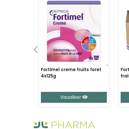
 fibre
Fortimel creme fruits foret
For
4x125g
fra
er
Visualiser