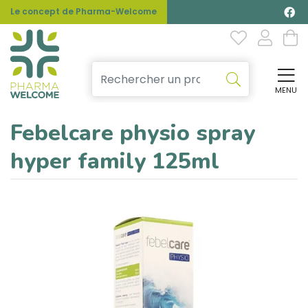
Le concept de Pharma-Welcome
MENU
Affi
Febelcare physio spray
hyper family 125ml