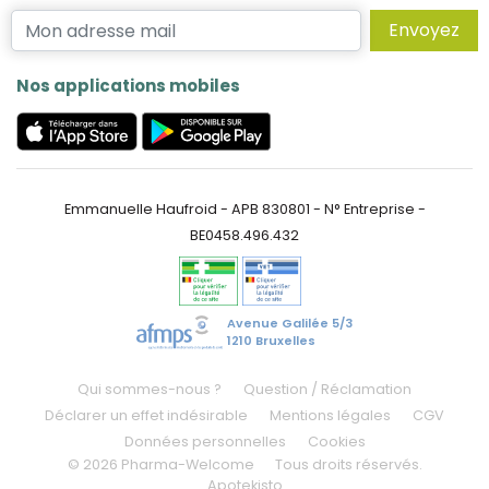
Envoyez
Nos applications mobiles
Emmanuelle Haufroid - APB 830801 - N° Entreprise -
BE0458.496.432
Avenue Galilée 5/3
1210 Bruxelles
Qui sommes-nous ?
Question / Réclamation
Déclarer un effet indésirable
Mentions légales
CGV
Données personnelles
Cookies
© 2026 Pharma-Welcome
Tous droits réservés.
Apotekisto