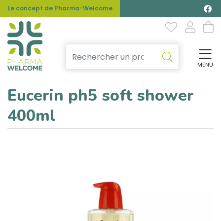
Le concept de Pharma-Welcome
MENU
Affi
Eucerin ph5 soft shower
400ml