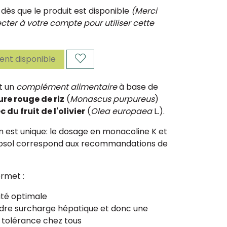
ès que le produit est disponible
(Merci
ter à votre compte pour utiliser cette
nt disponible
t un
complément alimentaire
à base de
ure rouge de riz
(
Monascus purpureus
)
c du fruit de l'olivier
(
Olea europaea
L.).
 est unique: le dosage en monacoline K et
osol correspond aux recommandations de
rmet :
ité optimale
dre surcharge hépatique et donc une
 tolérance chez tous