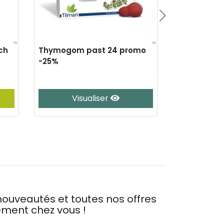
ch
Thymogom past 24 promo
Dr ernst go
-25%
Visualiser
Vis
ouveautés et toutes nos offres
tement chez vous !