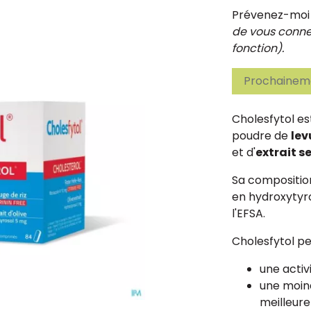
Prévenez-moi d
de vous connec
fonction).
Prochaineme
Cholesfytol es
poudre de
lev
et d'
extrait se
Sa composition
en hydroxytyr
l'EFSA.
Cholesfytol pe
une activ
une moin
meilleure