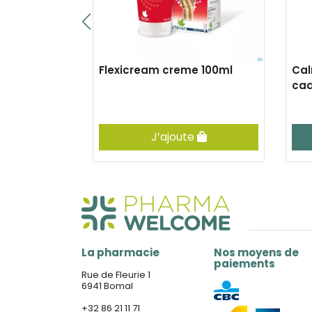
sach 24
Flexicream creme 100ml
Cal
ca
e
J’ajoute
La pharmacie
Nos moyens de
paiements
Rue de Fleurie 1
6941 Bomal
+32 86 21 11 71