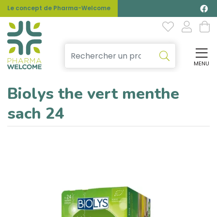
Le concept de Pharma-Welcome
MENU
Affi
Biolys the vert menthe
sach 24