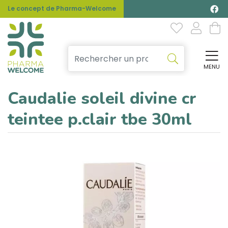
Le concept de Pharma-Welcome
MENU
Affi
Caudalie soleil divine cr
teintee p.clair tbe 30ml