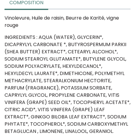
COMPOSITION
Vinolevure, Huile de raisin, Beurre de Karité, vigne
rouge
INGREDIENTS : AQUA (WATER), GLYCERIN*,
DICAPRYLYL CARBONATE *, BUTYROSPERMUM PARKII
(SHEA BUTTER) EXTRACT*, CETEARYL ALCOHOL*,
SODIUM STEAROYL GLUTAMATE*, BUTYLENE GLYCOL,
SODIUM POLYACRYLATE, HEXYLDECANOL*,
HEXYLDECYL LAURATE*, DIMETHICONE, POLYMETHYL
METHACRYLATE, STEARALKONIUM HECTORITE,
PARFUM (FRAGRANCE), POTASSIUM SORBATE,
CAPRYLYL GLYCOL, PROPYLENE CARBONATE, VITIS
VINIFERA (GRAPE) SEED OIL*, TOCOPHERYL ACETATE*,
CITRIC ACID*, VITIS VINIFERA (GRAPE) LEAF
EXTRACT*, GINKGO BILOBA LEAF EXTRACT*, SODIUM
PHYTATE*, TOCOPHEROL*, SODIUM CARBOXYMETHYL
BETAGLUCAN , LIMONENE, LINALOOL, GERANIOL.