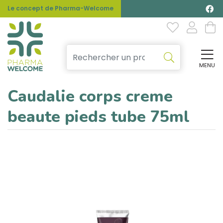
Le concept de Pharma-Welcome
MENU
Affi
Caudalie corps creme
beaute pieds tube 75ml