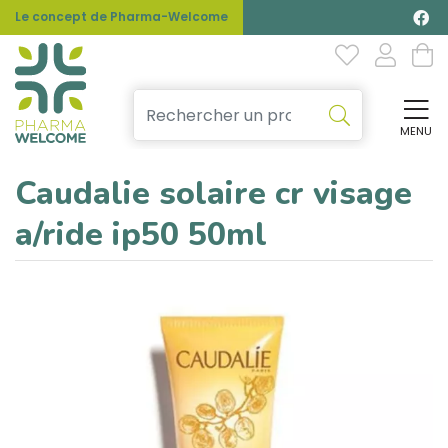
Le concept de Pharma-Welcome
MENU
Affi
Caudalie solaire cr visage
a/ride ip50 50ml