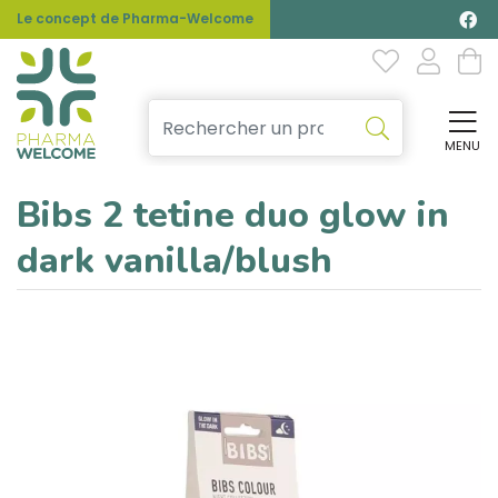
Le concept de Pharma-Welcome
MENU
Affi
Bibs 2 tetine duo glow in
dark vanilla/blush