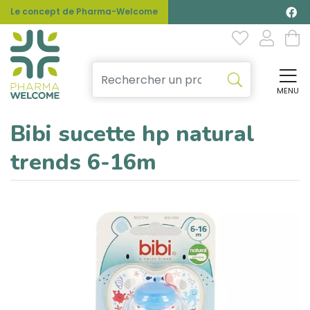
Le concept de Pharma-Welcome
MENU
Affi
Bibi sucette hp natural
trends 6-16m