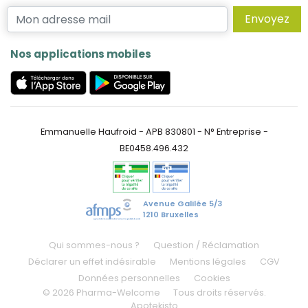
Envoyez
Nos applications mobiles
Emmanuelle Haufroid - APB 830801 - N° Entreprise -
BE0458.496.432
Avenue Galilée 5/3
1210 Bruxelles
Qui sommes-nous ?
Question / Réclamation
Déclarer un effet indésirable
Mentions légales
CGV
Données personnelles
Cookies
© 2026 Pharma-Welcome
Tous droits réservés.
Apotekisto