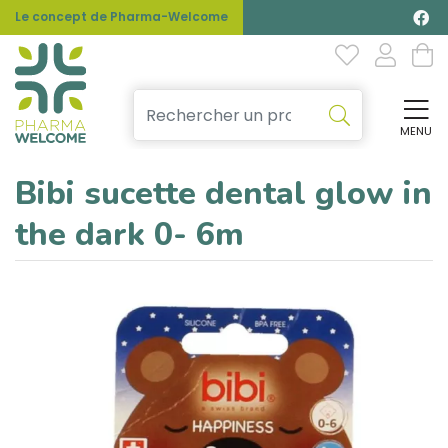
Le concept de Pharma-Welcome
MENU
Affi
Bibi sucette dental glow in
the dark 0- 6m