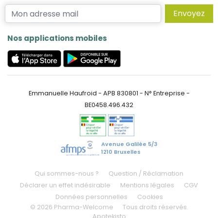
Envoyez
Nos applications mobiles
Emmanuelle Haufroid - APB 830801 - N° Entreprise -
BE0458.496.432
Avenue Galilée 5/3
1210 Bruxelles
Qui sommes-nous ?
Question / Réclamation
Déclarer un effet indésirable
Mentions légales
CGV
Données personnelles
Cookies
© 2026 Pharma-Welcome
Tous droits réservés.
Apotekisto