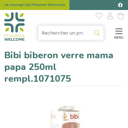
Le concept de Pharma-Welcome
MENU
Affi
Bibi biberon verre mama
papa 250ml
rempl.1071075