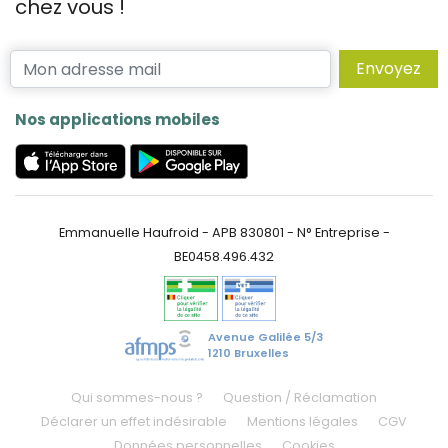
chez vous !
Envoyez
Nos applications mobiles
Emmanuelle Haufroid - APB 830801 - N° Entreprise -
BE0458.496.432
Avenue Galilée 5/3
1210 Bruxelles
Qui sommes-nous ?
Question / Réclamation
Déclarer un effet indésirable
Mentions légales
CGV
Données personnelles
Cookies