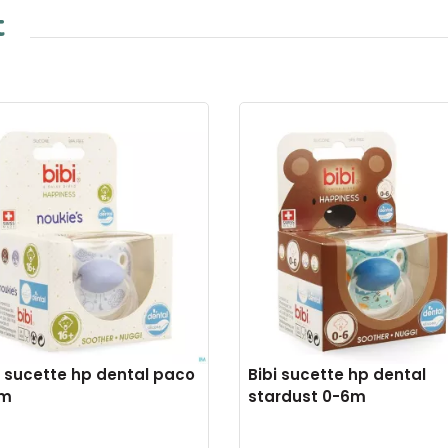
t
i sucette hp dental paco
Bibi sucette hp dental
6m
stardust 0-6m