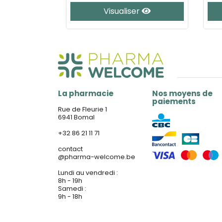
er
Visualiser
La pharmacie
Nos moyens de
paiements
Rue de Fleurie 1
6941 Bomal
+32 86 21 11 71
contact
@
pharma-welcome.be
Lundi au vendredi :
8h - 19h
Samedi :
9h - 18h