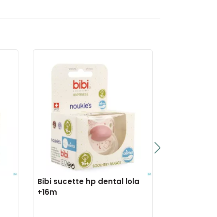
Bibi sucette hp dental lola
Peigne a p
+16m
credophar