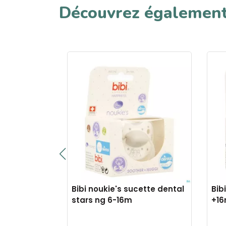
Découvrez égalemen
indian
Bibi noukie's sucette dental
Bib
atural
stars ng 6-16m
+1