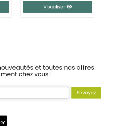
Visualiser
Vis
ouveautés et toutes nos offres
tement chez vous !
Envoyez