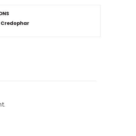
ONS
Credophar
t.