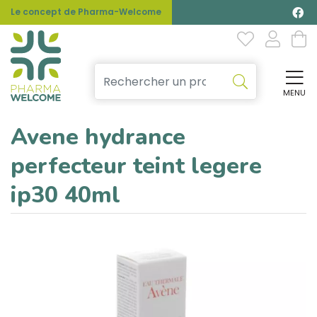
Le concept de Pharma-Welcome
MENU
Affi
Avene hydrance
perfecteur teint legere
ip30 40ml