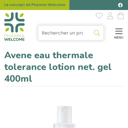
Le concept de Pharma-Welcome
MENU
Affi
Avene eau thermale
tolerance lotion net. gel
400ml