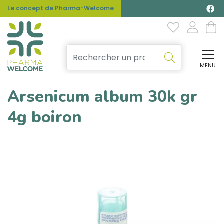
Le concept de Pharma-Welcome
MENU
Affi
Arsenicum album 30k gr
4g boiron