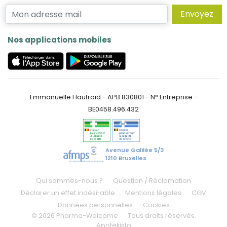
Envoyez
Nos applications mobiles
Emmanuelle Haufroid - APB 830801 - N° Entreprise -
BE0458.496.432
Avenue Galilée 5/3
1210 Bruxelles
Qui sommes-nous ?
Question / Réclamation
Déclarer un effet indésirable
Mentions légales
CGV
Données personnelles
Cookies
© 2026 Pharma-Welcome
Tous droits réservés.
Apotekisto