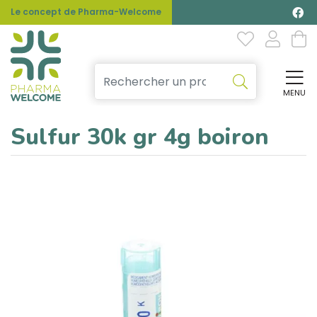
Le concept de Pharma-Welcome
MENU
Affi
Sulfur 30k gr 4g boiron