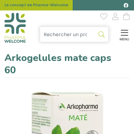
Le concept de Pharma-Welcome
MENU
Affi
Arkogelules mate caps
60