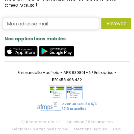
chez vous !
Envoyez
Nos applications mobiles
Emmanuelle Haufroid - APB 830801 - N° Entreprise -
BE0458.496.432
Avenue Galilée 5/3
1210 Bruxelles
Qui sommes-nous ?
Question / Réclamation
Déclarer un effet indésirable
Mentions légales
CGV