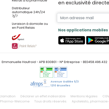
Retrait à la pharmacie
en exclusivité direc
Distributeur
automatique 24h/24
7j/7
Livraison à domicile ou
en Point Relais
Nos applications mobiles
Emmanuelle Haufroid - APB 830801 - N° Entreprise - BE0458.496.432
Avenue Galilée 5/3
1210 Bruxelles
éclamation
Déclarer un effet indésirable
Mentions légales
CG
 Pharma-Welcome
Tous droits réservés.
Apotekisto
, pharmacie 