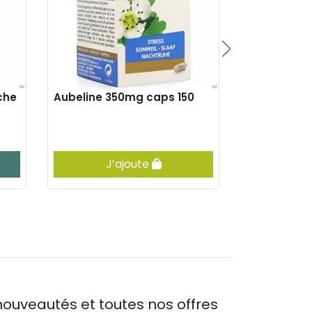
che
Aubeline 350mg caps 150
Arkogelules 
caps 150
J’ajoute
J’
ouveautés et toutes nos offres