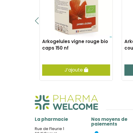
 gorge
Arkogelules vigne rouge bio
Ark
tus past 24
caps 150 nf
cou
er
J’ajoute
La pharmacie
Nos moyens de
paiements
Rue de Fleurie 1