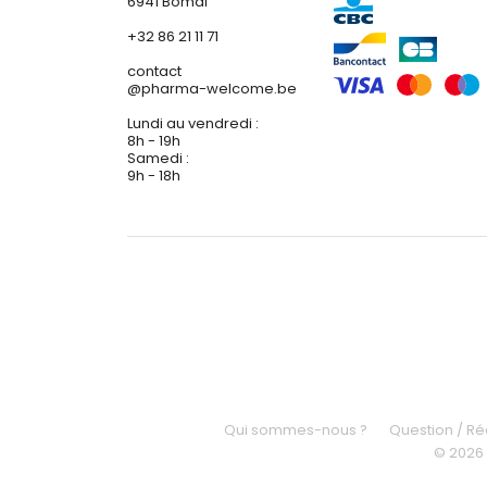
6941 Bomal
+32 86 21 11 71
contact
@
pharma-welcome.be
Lundi au vendredi :
8h - 19h
Samedi :
9h - 18h
Qui sommes-nous ?
Question / R
© 2026