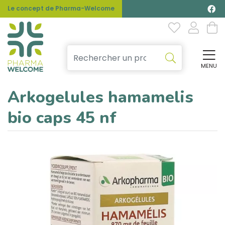
Le concept de Pharma-Welcome
MENU
Affi
Arkogelules hamamelis
bio caps 45 nf