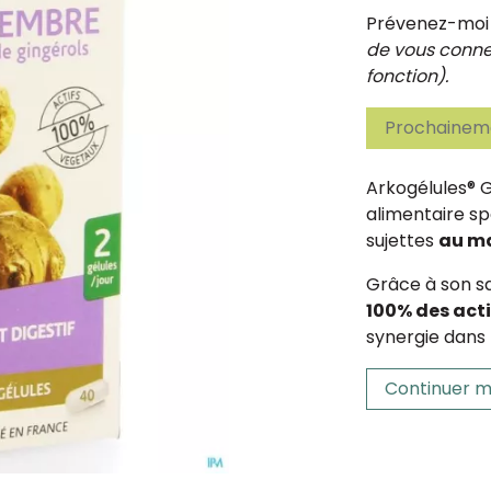
Prévenez-moi d
de vous connec
fonction).
Prochaineme
Arkogélules®
alimentaire s
sujettes
au ma
Grâce à son sa
100% des act
synergie dans 
Continuer m