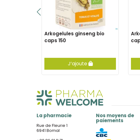
nberryne
Arkogelules ginseng bio
Ark
caps 150
cap
er
J’ajoute
La pharmacie
Nos moyens de
paiements
Rue de Fleurie 1
6941 Bomal