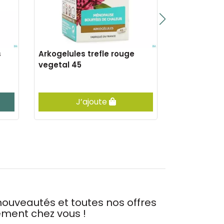
s
Arkogelules trefle rouge
Arkogelules 
vegetal 45
caps 45 nf
J’ajoute
J’
ouveautés et toutes nos offres
tement chez vous !