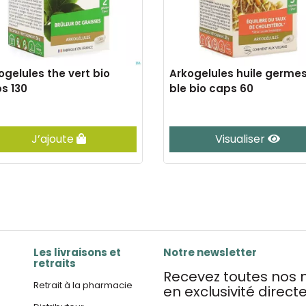
ogelules the vert bio
Arkogelules huile germe
s 130
ble bio caps 60
J’ajoute
Visualiser
Les livraisons et
Notre newsletter
retraits
Recevez toutes nos n
Retrait à la pharmacie
en exclusivité direc