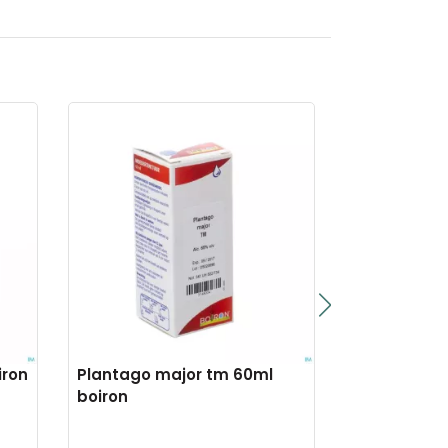
iron
Plantago major tm 60ml
Kalium bic
boiron
4g boiron