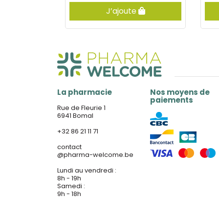
er
J’ajoute
La pharmacie
Nos moyens de
paiements
Rue de Fleurie 1
6941 Bomal
+32 86 21 11 71
contact
@
pharma-welcome.be
Lundi au vendredi :
8h - 19h
Samedi :
9h - 18h