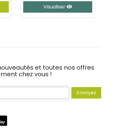
Visualiser
J’
ouveautés et toutes nos offres
tement chez vous !
Envoyez