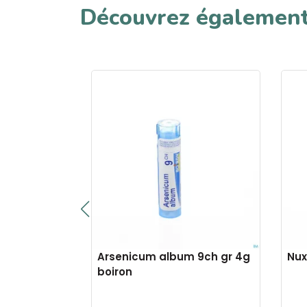
Découvrez égalemen
gr 4g
Arsenicum album 9ch gr 4g
Nux
boiron