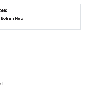
ONS
Boiron Hnc
t.