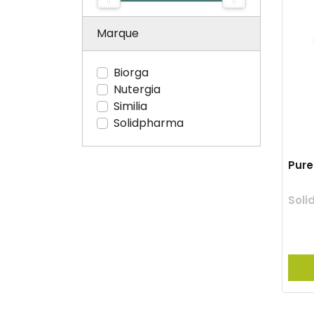
Marque
Biorga
Nutergia
Similia
Solidpharma
Pure
Sol