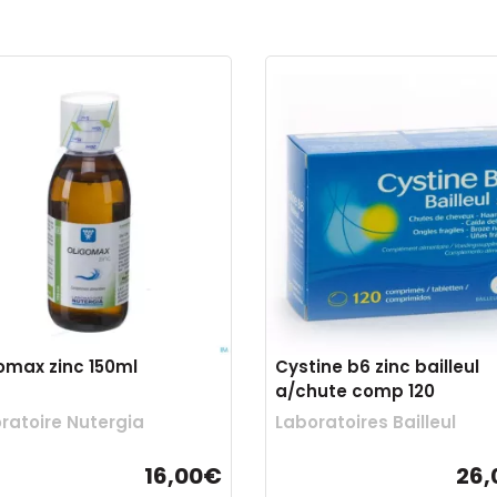
omax zinc 150ml
Cystine b6 zinc bailleul
a/chute comp 120
ratoire Nutergia
Laboratoires Bailleul
16,00€
26,