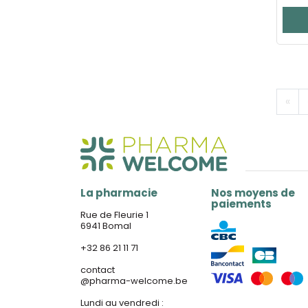
«
La pharmacie
Nos moyens de
paiements
Rue de Fleurie 1
6941 Bomal
+32 86 21 11 71
contact
@
pharma-welcome.be
Lundi au vendredi :