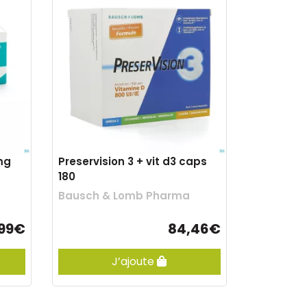
mg
Preservision 3 + vit d3 caps
180
Bausch & Lomb Pharma
,99€
84,46€
J’ajoute