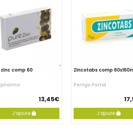
 zinc comp 60
Zincotabs comp 60x160
idpharma
Perrigo Portal
13,45€
17
J’ajoute
J’ajoute